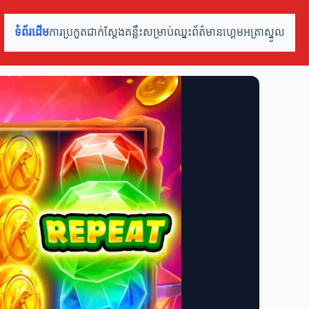
ទំព័រដើម
ការប្រកួតជាក់ស្តែង
គន្លឹះសម្រាប់ឈ្នះ
ព័ត៌មានហ្គេម
អត្រាស្នូល