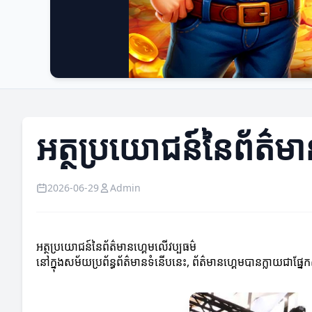
អត្ថប្រយោជន៍នៃព័ត៌មា
2026-06-29
Admin
អត្ថប្រយោជន៍នៃព័ត៌មានហ្គេមលើវប្បធម៌
នៅក្នុងសម័យប្រព័ន្ធព័ត៌មានទំនើបនេះ, ព័ត៌មានហ្គេមបានក្លាយជាផ្ន