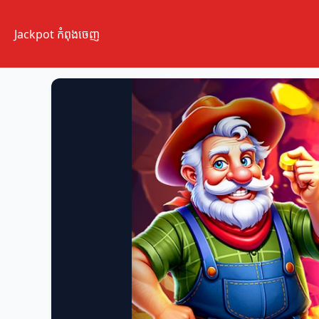
Jackpot កំពុងចេញ