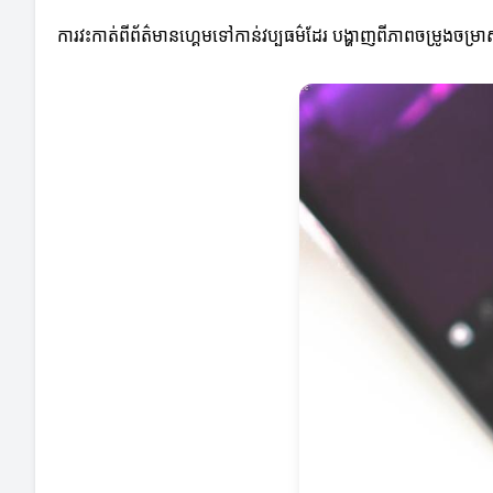
ការវះកាត់ពីព័ត៌មានហ្គេមទៅកាន់វប្បធម៌ដែរ បង្ហាញពីភាពចម្រូងចម្