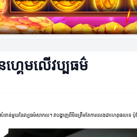
នហ្គេមលើវប្បធម៌
ែកសំខាន់មួយនៃវប្បធម៌សាកល។ វាបង្ហាញពីមិនត្រឹមតែការលេងជាហេតុផលទេ ប៉ុន្តែជ