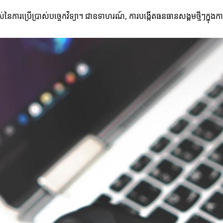
រាស់នៃការប្រើប្រាស់បច្ចេកវិទ្យា។ ជាឧទាហរណ៍, ការបង្កើតធនធានសង្គមថ្មីៗក