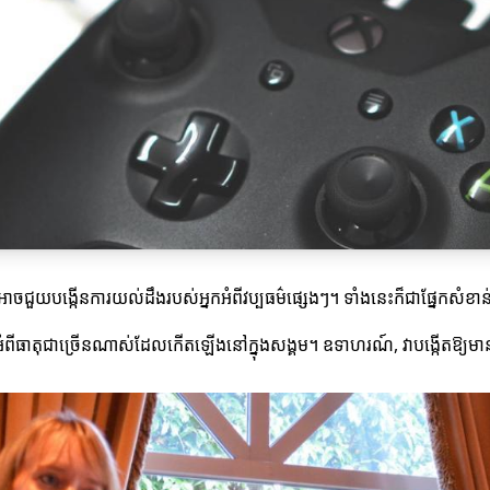
ាចជួយបង្កើនការយល់ដឹងរបស់អ្នកអំពីវប្បធម៌ផ្សេងៗ។ ទាំងនេះក៏ជាផ្នែកសំខា
ហាញអំពីធាតុជាច្រើនណាស់ដែលកើតឡើងនៅក្នុងសង្គម។ ឧទាហរណ៍, វាបង្កើតឱ្យមា