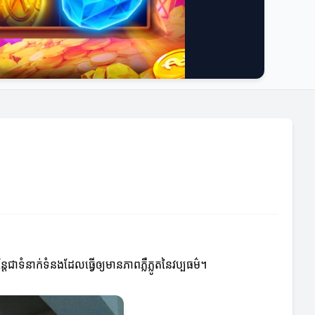
ាទំនាក់ទំនងដែលធ្វើឲ្យមានភាពភ្លឺភ្លូតនៃវប្បធម៌។