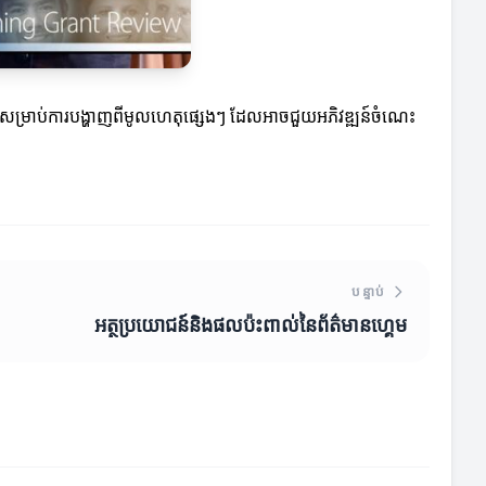
្រាយមួយសម្រាប់ការបង្ហាញពីមូលហេតុផ្សេងៗ ដែលអាចជួយអភិវឌ្ឍន៍ចំណេះ
បន្ទាប់
អត្ថប្រយោជន៍និងផលប៉ះពាល់នៃព័ត៌មានហ្គេម