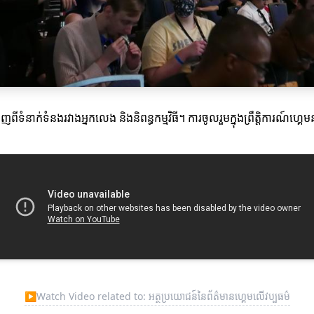
ាញពីទំនាក់ទំនងរវាងអ្នកលេង និងនិពន្ធកម្មវិធី។ ការចូលរួមក្នុងព្រឹត្តិការ
▶
Watch Video related to: អត្ថប្រយោជន៍នៃព័ត៌មានហ្គេមលើវប្បធម៌