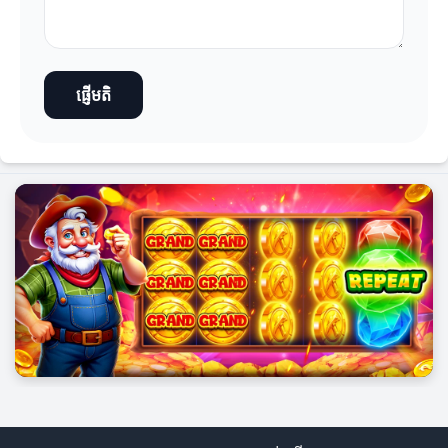
ផ្ញើមតិ