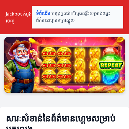
Jackpot កំពុង
ទំព័រដើម
ការប្រកួតជាក់ស្តែង
គន្លឹះសម្រាប់ឈ្នះ
ចេញ
ព័ត៌មានហ្គេម
អត្រាស្នូល
សារៈសំខាន់នៃព័ត៌មានហ្គេមសម្រាប់
អ្នកលេង