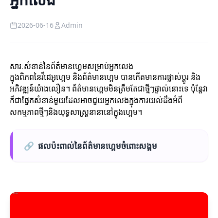
2026-06-16
Admin
សារៈសំខាន់នៃព័ត៌មានហ្គេមសម្រាប់អ្នកលេង
ក្នុងពិភពនៃវីដេអូហ្គេម និងព័ត៌មានហ្គេម បានកើតមានការផ្លាស់ប្តូរ និង
អភិវឌ្ឍន៍យ៉ាងលឿន។ ព័ត៌មានហ្គេមមិនត្រឹមតែជាថ្មីៗផ្ទាល់នោះទេ ប៉ុន្តែវា
ក៏ជាផ្នែកសំខាន់មួយដែលអាចជួយអ្នកលេងក្នុងការយល់ដឹងអំពី
សកម្មភាពថ្មីៗនិងយុទ្ធសាស្ត្រនានានៅក្នុងហ្គេម។
🔗
ផលប៉ះពាល់នៃព័ត៌មានហ្គេមចំពោះសង្គម