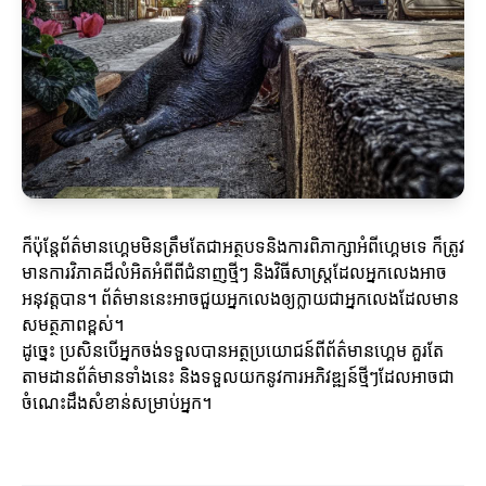
ក៏ប៉ុន្តែព័ត៌មានហ្គេមមិនត្រឹមតែជាអត្ថបទនិងការពិភាក្សាអំពីហ្គេមទេ ក៏ត្រូវ
មានការវិភាគដ៏លំអិតអំពីពីជំនាញថ្មីៗ និងវិធីសាស្ត្រដែលអ្នកលេងអាច
អនុវត្តបាន។ ព័ត៌មាននេះអាចជួយអ្នកលេងឲ្យក្លាយជាអ្នកលេងដែលមាន
សមត្ថភាពខ្ពស់។
ដូច្នេះ ប្រសិនបើអ្នកចង់ទទួលបានអត្ថប្រយោជន៍ពីព័ត៌មានហ្គេម គួរតែ
តាមដានព័ត៌មានទាំងនេះ និងទទួលយកនូវការអភិវឌ្ឍន៍ថ្មីៗដែលអាចជា​
ចំណេះដឹងសំខាន់សម្រាប់អ្នក។