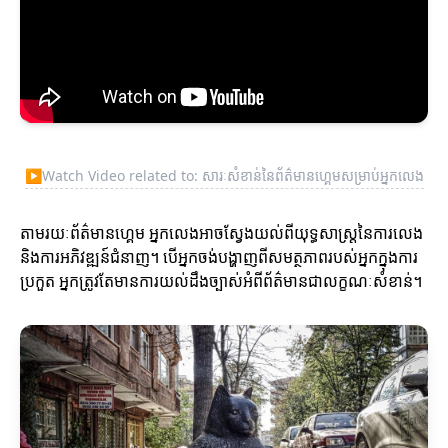
▶
Watch Video related to: សារៈសំខាន់នៃព័ត៌មានហ្គេមសម្រាប់អ្នកលេង
តាមរយៈព័ត៌មានហ្គេម អ្នកលេងអាចស្វែងយល់ពីយុទ្ធសាស្ត្រនៃការលេង
និងការអភិវឌ្ឍន៍ជំនាញ។ បើអ្នកចង់បង្ហាញពីសមត្ថភាពរបស់អ្នកក្នុងការ
ប្រកួត អ្នកត្រូវតែមានការយល់ដឹងច្បាស់អំពីព័ត៌មានជាលក្ខណៈសំខាន់។