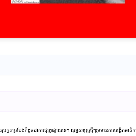
ឱ្យការប្រកួតប្រជែងក៏ដូចជាការផ្សព្វផ្សាយទេ។ យុទ្ធសាស្រ្តថ្មីៗរួមមានការបង្កើតមាតិ