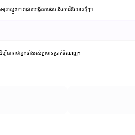
អត្រាស្នូល។ វាជួយបង្កើតការងារ និងការវិនិយោគថ្មីៗ។
ដើម្បីធានាថាអ្នកទាំងអស់គ្នាមានប្រាក់ចំណេញ។