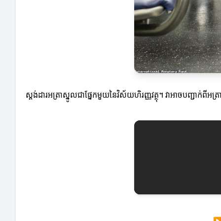
ស្ដង់ដារអត្រាស្នូលជាផ្នែកមួយនៃវិស័យហិរញ្ញវត្ថុ។ វាអាចបញ្ជាក់ពីអត