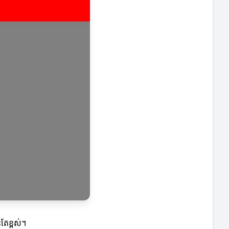
តែខ្ពស់។