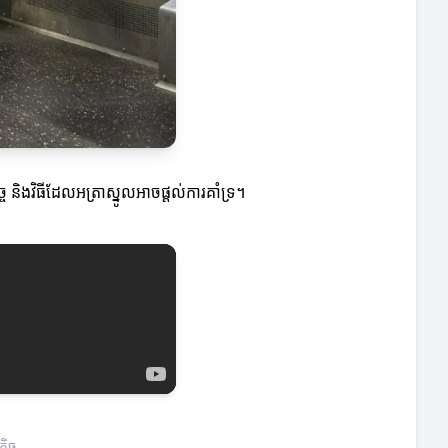
្ច និងវិធីដែលអត្រាស្នូលអាចផ្ដល់ការគាំទ្រ។
ច្ច