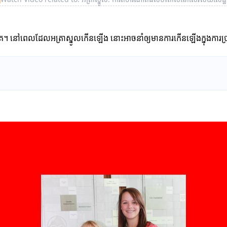
យោគ។ នៅពេលដែលអត្រាស្នូលកើនឡើង នោះអាចនាំឲ្យមានការកើនឡើងក្នុងការប្រ