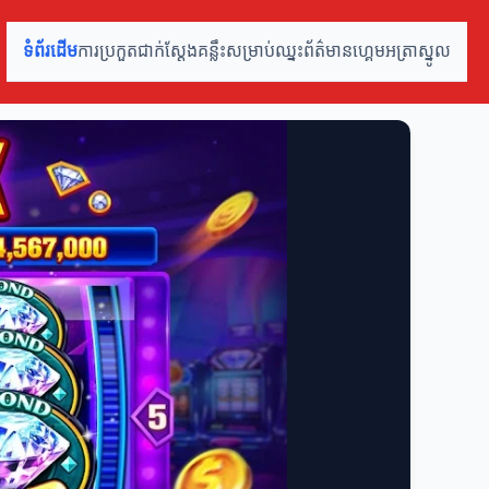
ទំព័រដើម
ការប្រកួតជាក់ស្តែង
គន្លឹះសម្រាប់ឈ្នះ
ព័ត៌មានហ្គេម
អត្រាស្នូល