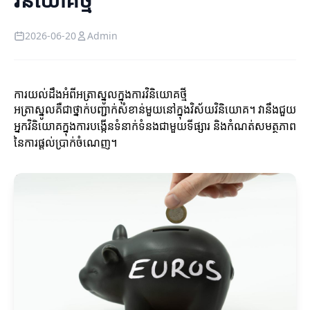
2026-06-20
Admin
ការយល់ដឹងអំពីអត្រាស្នូលក្នុងការវិនិយោគថ្មី
អត្រាស្នូលគឺជាថ្នាក់បញ្ជាក់សំខាន់មួយនៅក្នុងវិស័យវិនិយោគ។ វានឹងជួយ
អ្នកវិនិយោគក្នុងការបង្កើនទំនាក់ទំនងជាមួយទីផ្សារ និងកំណត់សមត្ថភាព
នៃការផ្ដល់ប្រាក់ចំណេញ។