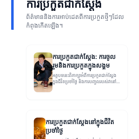
ការប្រកួតជាក់ស្តែង
ព័ត៌មាននិងការអាប់ដេតពីការប្រកួតថ្មីៗដែល
កំពុងកើតឡើង។
ការប្រកួតជាក់ស្តែង: ការចូល
រួមនិងការប្រកួតក្នុងសង្គម
អត្ថបទនេះពិភាក្សាអំពីការប្រកួតជាក់ស្តែង
ក្នុងជីវិតប្រចាំថ្ងៃ និងការបញ្ចូលរបស់វានៅ
ក្នុងសង្គម។
ការប្រកួតជាក់ស្តែងនៅក្នុងជីវិត
ប្រចាំថ្ងៃ