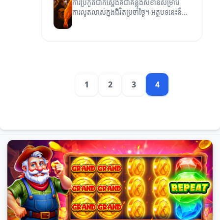
ការប្រកួតជាក់ស្តែងគឺជាគន្លងសំខាន់សម្រាប់
ការលូតលាស់ក្នុងជីវិតប្រចាំថ្ងៃ។ អត្ថបទនេះនឹង
ពិភាក្សាអំពីកត្តា និងយុទ្ធសាស្ត្រដែលជួយបង្កើន
នូវការប្រកួតជាក់ស្តែង។
1
2
3
4