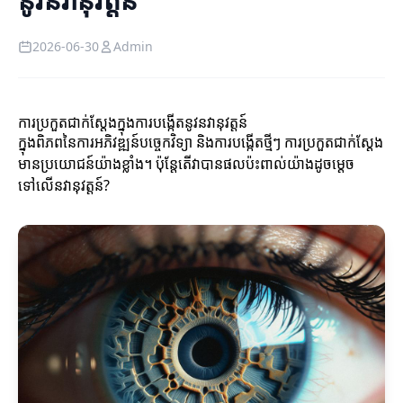
2026-06-30
Admin
ការប្រកួតជាក់ស្តែងក្នុងការបង្កើតនូវនវានុវត្តន៍
ក្នុងពិភពនៃការអភិវឌ្ឍន៍បច្ចេកវិទ្យា និងការបង្កើតថ្មីៗ ការប្រកួតជាក់ស្តែង
មានប្រយោជន៍យ៉ាងខ្លាំង។ ប៉ុន្តែតើវាបានផលប៉ះពាល់យ៉ាងដូចម្តេច
ទៅលើនវានុវត្តន៍?