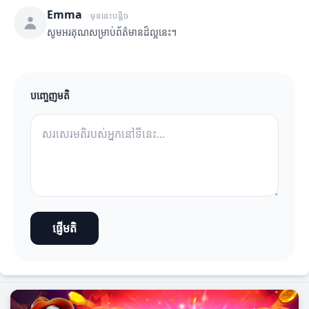
Emma
មុននេះបន្តិច
សូមអរគុណសម្រាប់ព័ត៌មានដ៏ល្អនេះ។
បញ្ចេញមតិ
ផ្ញើមតិ