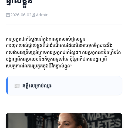
2026-06-02
Admin
ការប្រកួតជាក់ស្តែងនៅក្នុងការលូតលាស់ផ្ទាល់ខ្លួន
ការលូតលាស់ផ្ទាល់ខ្លួនគឺជាដំណើរការដែលមិនអាចទុកចិត្តបាននឹង
កសាងបានត្រឹមត្រូវក្រោមការប្រកួតជាក់ស្តែង។ ការប្រកួតនេះមិនត្រឹមតែ
បង្ហាញពីការប្រឈមនឹងកិច្ចការទូទៅទេ ប៉ុន្តែវាក៏ជាការបង្ហាញពី
សមត្ថភាពនៃការប្រកួតក្នុងជីវិតផ្ទាល់ខ្លួន។
📰
គន្លឹះសម្រាប់ឈ្នះ