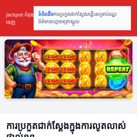
Jackpot កំពុង
ទំព័រដើម
ការប្រកួតជាក់ស្តែង
គន្លឹះសម្រាប់ឈ្នះ
ចេញ
ព័ត៌មានហ្គេម
អត្រាស្នូល
ការប្រកួតជាក់ស្តែងក្នុងការលូតលាស់
ផ្ទាល់ខ្លួន