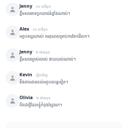
Jenny
១០ នាទីមុន
ខ្លឹមសារមានប្រយោជន៍ខ្លាំងណាស់។
Alex
១០ នាទីមុន
អត្ថបទល្អណាស់! អរគុណសម្រាប់ការចែករំលែក។
Jenny
២ ម៉ោងមុន
ខ្លឹមសារច្បាស់លាស់ ងាយយល់ណាស់។
Kevin
ម្សិលមិញ
នឹងតាមដានរាល់អត្ថបទបន្តទៀត។
Olivia
២ ម៉ោងមុន
ពិតជាអ្វីដែលខ្ញុំកំពុងស្វែងរក។