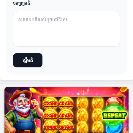
បញ្ចេញមតិ
ផ្ញើមតិ