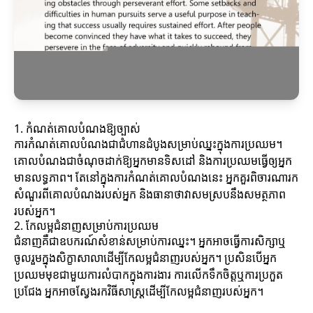
1. កំណត់គោលបំណងឱ្យច្បាស់
ការកំណត់គោលបំណងជាជំហានដំបូងសម្រាប់ឈ្នះក្នុងការប្រឈម។
គោលបំណងជាចំណុចដាក់ឱ្យអ្នកមានទិសដៅ និងការប្រឈមធ្វើឲ្យអ្នក
មានលទ្ធភាព។ តែនៅក្នុងការកំណត់គោលបំណងនេះ អ្នកគួរពិចារណារក
សំណួរពីគោលបំណងរបស់អ្នក និងធានាថាវាសមស្របនឹងសមត្ថភាព
របស់អ្នក។
2. កែលម្អជំនាញសម្រាប់ការប្រឈម
ជំនាញគឺជាឧបករណ៍សំខាន់សម្រាប់ការឈ្នះ។ អ្នកអាចធ្វើការសិក្សាឬ
ចូលរួមក្នុងសិក្ខាសាលាដើម្បីកែលម្អជំនាញរបស់អ្នក។ ប្រសិនបើអ្នក
ប្រឈមមុខជាមួយការលំបាកក្នុងការងារ ការលើកទឹកចិត្តឬការប្រកួត
ប្រជែង អ្នកអាចស្វែងរកវិធីសាស្ត្រដើម្បីកែលម្អជំនាញរបស់អ្នក។