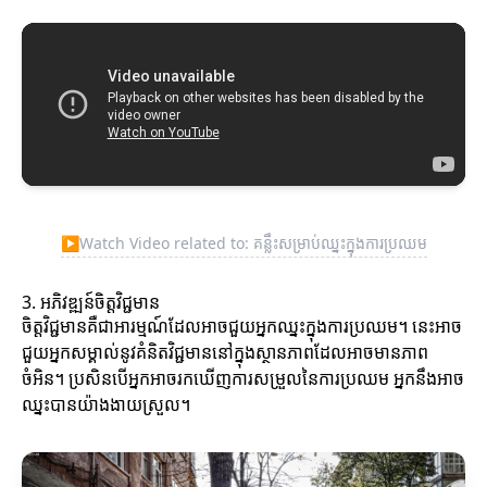
▶
Watch Video related to: គន្លឹះសម្រាប់ឈ្នះក្នុងការប្រឈម
3. អភិវឌ្ឍន៍ចិត្តវិជ្ជមាន
ចិត្តវិជ្ជមានគឺជាអារម្មណ៍ដែលអាចជួយអ្នកឈ្នះក្នុងការប្រឈម។ នេះអាច
ជួយអ្នកសម្គាល់នូវគំនិតវិជ្ជមាននៅក្នុងស្ថានភាពដែលអាចមានភាព
ចំអិន។ ប្រសិនបើអ្នកអាចរកឃើញការសម្រួលនៃការប្រឈម អ្នកនឹងអាច
ឈ្នះបានយ៉ាងងាយស្រួល។