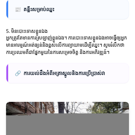
📰
គន្លឹះសម្រាប់ឈ្នះ
5. មិនបោះទោសខ្លួនឯង
អ្នកត្រូវតែមានការស្រឡាញ់ខ្លួនឯង។ ការបោះទោសខ្លួនឯងអាចធ្វើឲ្យអ្នក
មានអារម្មណ៍អត់ធ្យន់និងខ្ពស់លើការព្យាយាមដើម្បីឈ្នះ។ សូមរំលឹកថា
ការប្រឈមគឺជាផ្នែកមួយនៃការសម្រេចចិត្ត និងការអភិវឌ្ឍន៍។
🔗
ការយល់ដឹងអំពីអត្រាស្នូលនិងការប្រើប្រាស់វា