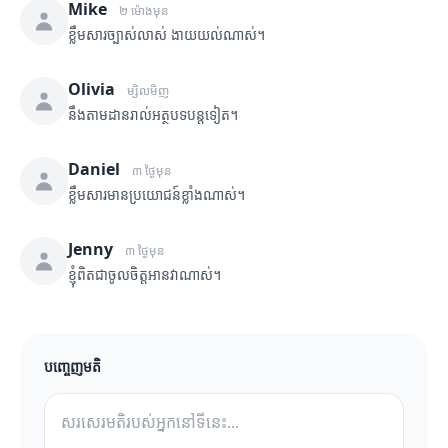
Mike
២ ម៉ោងមុន
ខ្លឹមសារច្បាស់លាស់ ងាយយល់ណាស់។
Olivia
ម្សិលមិញ
នឹងតាមដានរាល់អត្ថបទបន្តទៀត។
Daniel
៣ ថ្ងៃមុន
ខ្លឹមសារមានប្រយោជន៍ខ្លាំងណាស់។
Jenny
៣ ថ្ងៃមុន
ខ្ញុំពិតជាចូលចិត្តអានវាណាស់។
បញ្ចេញមតិ