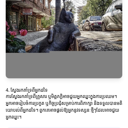
4. ស្វែងរកគាំទ្រពីអ្នកដទៃ
ការស្វែងរកគាំទ្រពីគ្រួសារ ឬមិត្តភក្តិអាចជួយអ្នកឈ្នះក្នុងការប្រឈម។
អ្នកអាចរៀបចំការប្រកួត ឬកិច្ចប្រជុំសម្រាប់ការពិភាក្សា និងទទួលបានមតិ
យោបល់ពីអ្នកដទៃ។ ពួកគេអាចផ្តល់ឱ្យអ្នកនូវទស្សនៈថ្មីៗដែលអាចជួយ
អ្នកឈ្នះ។