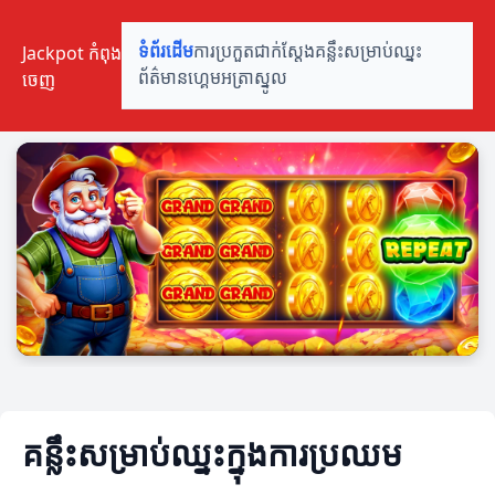
Jackpot កំពុង
ទំព័រដើម
ការប្រកួតជាក់ស្តែង
គន្លឹះសម្រាប់ឈ្នះ
ចេញ
ព័ត៌មានហ្គេម
អត្រាស្នូល
គន្លឹះសម្រាប់ឈ្នះក្នុងការប្រឈម