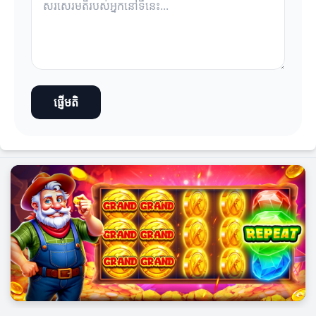
ផ្ញើមតិ