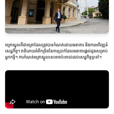
អត្រាស្នូលគឺជាអត្រាដែលត្រូវបានកំណត់ដោយធនាគារ និងការអភិវឌ្ឍន៍
សេដ្ឋកិច្ច។ វានិយាយអំពីកម្រិតនៃការប្រាក់ដែលធនាគារផ្តល់ជូនសម្រាប់
អ្នកកម្ចី។ ការកំណត់អត្រាស្នូលនេះអាចប៉ះពាល់ដល់សេដ្ឋកិច្ចទូទៅ។