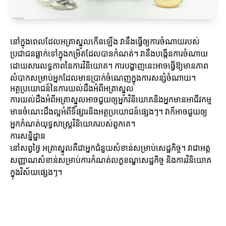
នៅក្នុងពេលដែលអត្រាស្នូលកើនឡើង វានឹងធ្វើឲ្យការចំណាយរបស់
ប្រជាជនធ្លាក់ទៅក្នុងកម្រិតដែលបានកំណត់។ វានឹងបង្កើនការចំណាយ
ដោយសារលទ្ធភាពនៃការវិនិយោគ។ ការបង្ហាញនេះអាចធ្វើឱ្យមានភាព
លំបាកសម្រាប់អ្នកដែលមានប្រាក់ចំណេញក្នុងការសន្សំចំណាយ។
អត្ថប្រយោជន៍នៃការយល់ដឹងអំពីអត្រាស្នូល
ការយល់ដឹងអំពីអត្រាស្នូលអាចជួយឲ្យអ្នកវិនិយោគនិងអ្នកមានអាជីវកម្ម
មានចំណេះដឹងល្អអំពីទីផ្សារនិងអត្ថប្រយោជន៍ផ្សេងៗ។ វាក៏អាចជួយឲ្យ
អ្នកកំណត់យុទ្ធសាស្ត្រវិនិយោគរបស់ពួកគេ។
ការសន្និដ្ឋាន
នៅសព្វថ្ងៃ អត្រាស្នូលគឺជាអ្នកជំនួយសំខាន់សម្រាប់សេដ្ឋកិច្ច។ វាជាអត្ត
សញ្ញាណសំខាន់សម្រាប់ការកំណត់លក្ខខណ្ឌសេដ្ឋកិច្ច និងការវិនិយោគ
ក្នុងវិស័យផ្សេងៗ។