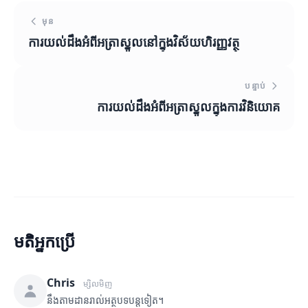
មុន
ការយល់ដឹងអំពីអត្រាស្នូលនៅក្នុងវិស័យហិរញ្ញវត្ថុ
បន្ទាប់
ការយល់ដឹងអំពីអត្រាស្នូលក្នុងការវិនិយោគ
មតិអ្នកប្រើ
Chris
ម្សិលមិញ
នឹងតាមដានរាល់អត្ថបទបន្តទៀត។