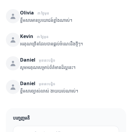
Olivia
៣ ថ្ងៃមុន
ខ្លឹមសារមានប្រយោជន៍ខ្លាំងណាស់។
Kevin
៣ ថ្ងៃមុន
អរគុណច្រើនដែលបានផ្តល់ចំណេះដឹងថ្មីៗ។
Daniel
មុននេះបន្តិច
សូមអរគុណសម្រាប់ព័ត៌មានដ៏ល្អនេះ។
Daniel
មុននេះបន្តិច
ខ្លឹមសារច្បាស់លាស់ ងាយយល់ណាស់។
បញ្ចេញមតិ