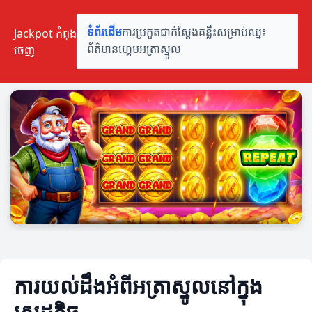
Jackpot កំពុង
ទំព័រដើម
ការប្រកួតជាក់ស្តែង
គន្លឹះសម្រាប់ឈ្នះ
ចេញ
ព័ត៌មានហ្គេម
អត្រាស្នូល
ការយល់ដឹងអំពីអត្រាស្នូលនៅក្នុង
សេដ្ឋកិច្ច