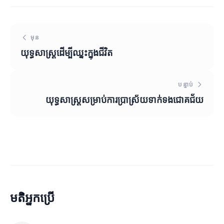
មុន
យុទ្ធសាស្ត្រដើម្បីឈ្នះក្នុងជីវិត
បន្ទាប់
យុទ្ធសាស្ត្រសម្រាប់ការប្រាស្រ័យទាក់ទងជោគជ័យ
មតិអ្នកប្រើ