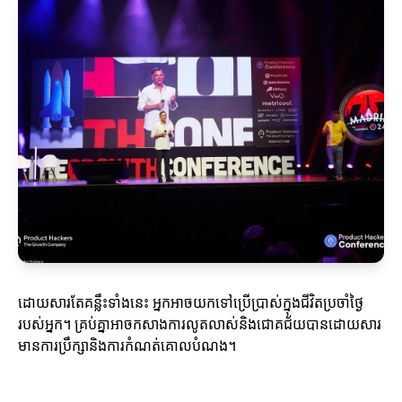
ដោយសារតែគន្លឹះទាំងនេះ អ្នកអាចយកទៅប្រើប្រាស់ក្នុងជីវិតប្រចាំថ្ងៃ
របស់អ្នក។ គ្រប់គ្នាអាចកសាងការលូតលាស់និងជោគជ័យបានដោយសារ
មានការប្រឹក្សានិងការកំណត់គោលបំណង។