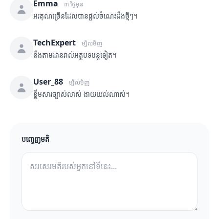
Emma
៣ ថ្ងៃមុន
អរគុណច្រើនដែលបានផ្តល់ចំណេះដឹងថ្មីៗ។
TechExpert
ម្សិលមិញ
នឹងតាមដានរាល់អត្ថបទបន្តទៀត។
User_88
ម្សិលមិញ
ខ្លឹមសារច្បាស់លាស់ ងាយយល់ណាស់។
បញ្ចេញមតិ