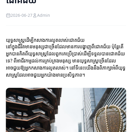
2026-06-27
Admin
យុទ្ធសាស្ត្រដើម្បីកសាងការលូតលាស់ជោគជ័យ
នៅក្នុងជីវិតមានមនុស្សជាច្រើនដែលមានការបង្ហាញពីជោគជ័យ ប៉ុន្តែតើ
អ្នកបានគិតពីយុទ្ធសាស្ត្រដែលពួកគេប្រើប្រាស់ដើម្បីទទួលបានជោគជ័យ
ទេ? ពីអាជីវកម្មដល់ការគ្រប់គ្រងមនុស្ស មានយុទ្ធសាស្ត្រច្រើនដែល
អាចជួយឱ្យអ្នកកសាងការលូតលាស់។ នៅទីនេះយើងនឹងពិភាក្សាអំពីយុទ្ធ
សាស្ត្រដែលអាចជួយអ្នកយ៉ាងមានប្រសិទ្ធភាព។