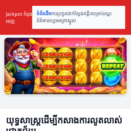
Jackpot កំពុង
ទំព័រដើម
ការប្រកួតជាក់ស្តែង
គន្លឹះសម្រាប់ឈ្នះ
ចេញ
ព័ត៌មានហ្គេម
អត្រាស្នូល
យុទ្ធសាស្ត្រដើម្បីកសាងការលូតលាស់
ជោគជ័យ