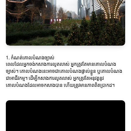
1. កំណត់គោលបំណងច្បាស់
ពេលដែលអ្នកចង់កសាងការលូតលាស់ អ្នកត្រូវតែមានគោលបំណង
ច្បាស់។ គោលបំណងនេះអាចជាគោលបំណងផ្ទាល់ខ្លួន ឬគោលបំណង
ជាអាជីវកម្ម។ ដើម្បីកសាងការលូតលាស់ អ្នកត្រូវតែអនុវត្តនូវ
គោលបំណងដែលអាចកសាងបាន ហើយត្រូវមានភាពពិតប្រាកដ។