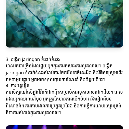
3. បង្កើត jaringan ទំនាក់ទំនង
មានអ្នកជាច្រើនដែលជួយអ្នកក្នុងការកសាងការលូតលាស់។ បង្កើត
jaringan ទំនាក់ទំនងសំរាប់ការចែករំលែកចំនេះដឹង និងវិធីសាស្ត្រអាជីវ
កម្មជាមួយគ្នា។ អ្នកអាចទទួលបានការណែនាំ និងជំនួយពីគេ។
4. ការបន្តរៀន
ការសិក្សានៅលើផ្លូវជីវិតគឺជាគន្លឹះសម្រាប់ការលូតលាស់ជោគជ័យ។ ពេល
ដែលអ្នកឈានទៅមុខ អ្នកត្រូវតែមានភាពបើកចំហរ និងរៀនពីបទ
ពិសោធន៍។ ការតាមដានការប្រកួតប្រជែង និងការធ្វើការដោយស្មោះត្រង់
គឺជាការសំខាន់ក្នុងការលូតលាស់។