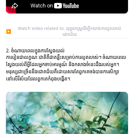
Watch Video related to: យុទ្ធសាស្ត្រដើម្បីកសាងការលូតលាស់
▶
ជោគជ័យ
2. ចំណាយពេលក្នុងការស្វែងយល់
ការរៀនជាលក្ខណៈជាតិគឺជាគន្លឹះសម្រាប់ការលូតលាស់។ ចំណាយពេល
ស្វែងយល់ពីអ្វីដែលអ្នកចាប់អារម្មណ៍ និងកសាងចំនេះដឹងរបស់អ្នក។
មនុស្សជាច្រើននឹងជោគជ័យគឺដោយសារតែពួកគេចង់បានការសិក្សា
នៅលើវិស័យដែលពួកគេកំពុងបង្កើត។