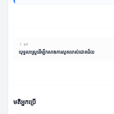
មុន
យុទ្ធសាស្ត្រដើម្បីកសាងការលូតលាស់ជោគជ័យ
មតិអ្នកប្រើ