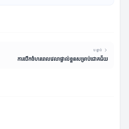
បន្ទាប់
ការបើកចំហរពេលវេលាផ្ទាល់ខ្លួនសម្រាប់ជោគជ័យ