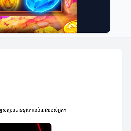
អ្នកឲ្យសម្រេចបាននូវគោលបំណងរបស់អ្នក។