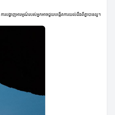
។ ការបង្ហាញអារម្មណ៍របស់អ្នកអាចជួយបង្កើតការយល់ដឹងពីគ្នាបានល្អ។