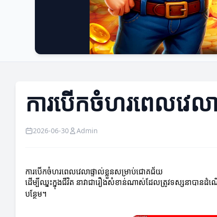
ការបើកចំហរពេលវេលាផ្
2026-06-30
Admin
ការបើកចំហរពេលវេលាផ្ទាល់ខ្លួនសម្រាប់ជោគជ័យ
ដើម្បីឈ្នះក្នុងជីវិត នាវាជារឿងសំខាន់ណាស់ដែលត្រូវទស្សនាបានដំណ
បន្ថែម។