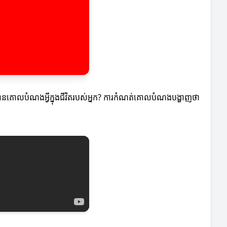
នកមានគោលបំណងអ្វីក្នុងជីវិតរបស់អ្នក? ការកំណត់គោលបំណងបង្ហាញថា