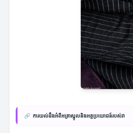
🔗
ការយល់ដឹងអំពីអត្រាស្នូលនិងអត្ថប្រយោជន៍របស់វា