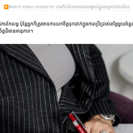
▶
Watch Video related to: ការបើកចំហរពេលវេលាផ្ទាល់ខ្លួនសម្រាប់ជោគជ័យ
ារកែលម្អ ប៉ុន្តែអ្នកក៏ត្រូវមានការយកចិត្តទុកដាក់ក្នុងការប្រើប្រាស់តម្លៃមួយចំន
ចិត្តដ៏មានអានុភាព។