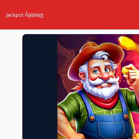
Jackpot កំពុងចេញ